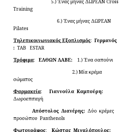
5.) Ένας μήνας ΔΩΡΕΑΝ Cross
Training
6.) Ένας μήνας ΔΩΡΕΑΝ
Pilates
Τηλεπικοινωνιακός Εξοπλισμός
:
Γερμανός
:
TAB ESTAR
Τρόφιμα
:
ΕΛΘΩΝ ΛΑΒΕ:
1.) Ένα σαπούνι
2.) Μία κρέμα
σώματος
Φαρμακεία
:
Γιαννούλα Καμπούρη:
Δωροεπιταγή
Απόστολος Λιανέρης:
Δύο κρέμες
προσώπου Panthenols
Φωτογράφος
:
Κώστας Μιχαλόπουλος: