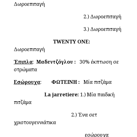
Δωροεπιταγή
2.) Δωροεπιταγή
3.) Δωροεπιταγή
TWENTY ONE:
Δωροεπιταγή
Έπιπλα
:
Μαδεντζόγλου :
30% έκπτωση σε
στρώματα
Εσώρουχα
:
ΦΩΤΕΙΝΗ :
Μία πιτζάμα
La jarretiere:
1.) Μία παιδική
πιτζάμα
2.) Ένα σετ
χριστουγεννιάτικα
εσώρουχα