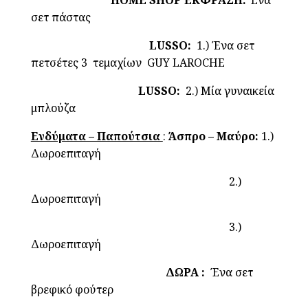
HOME SHOP ΕΚΦΡΑΣΗ:
Ένα
σετ πάστας
LUSSO:
1.) Ένα σετ
πετσέτες 3 τεμαχίων GUY LAROCHE
LUSSO:
2.) Μία γυναικεία
μπλούζα
Ενδύματα – Παπούτσια
:
Άσπρο – Μαύρο:
1.)
Δωροεπιταγή
2.)
Δωροεπιταγή
3.)
Δωροεπιταγή
ΔΩΡΑ :
Ένα σετ
βρεφικό φούτερ