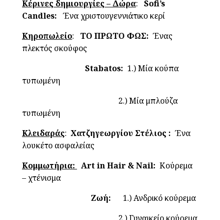
Κέρινες δημιουργίες – Δώρα
:
Sofi’s
Candles:
Ένα χριστουγεννιάτικο κερί
Κηροπωλείο
:
ΤΟ ΠΡΩΤΟ ΦΩΣ:
Ένας
πλεκτός σκούφος
Stabatos:
1.) Μία κούπα
τυπωμένη
2.) Μία μπλούζα
τυπωμένη
Κλειδαράς
:
Χατζηγεωργίου Στέλιος :
Ένα
λουκέτο ασφαλείας
Κομμωτήρια
:
Art in Hair & Nail:
Κούρεμα
– χτένισμα
Ζωή:
1.) Ανδρικό κούρεμα
2.) Γυναικείο κούρεμα