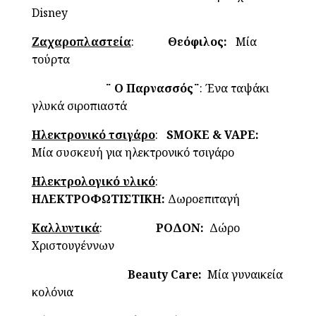
Disney
Ζαχαροπλαστεία
:
Θεόφιλος:
Μία
τούρτα
¨ Ο Παρνασσός¨
: Ένα ταψάκι
γλυκά σιροπιαστά
Ηλεκτρονικό τσιγάρο
:
SMOKE & VAPE:
Μία συσκευή για ηλεκτρονικό τσιγάρο
Ηλεκτρολογικό υλικό
:
ΗΛΕΚΤΡΟΦΩΤΙΣΤΙΚΗ:
Δωροεπιταγή
Καλλυντικά
:
ΡΟΔΟΝ:
Δώρο
Χριστουγέννων
Beauty Care:
Μία γυναικεία
κολόνια