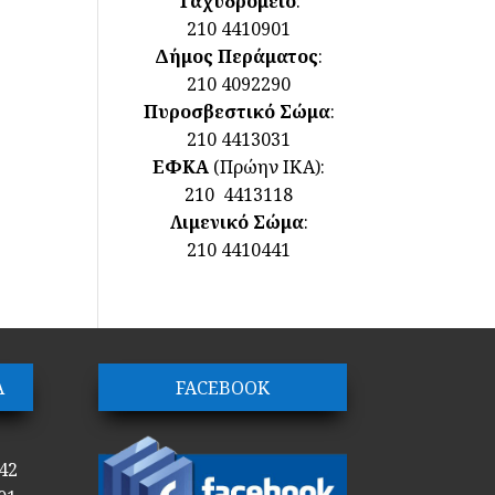
Ταχυδρομείο
:
210 4410901
Δήμος Περάματος
:
210 4092290
Πυροσβεστικό Σώμα
:
210 4413031
ΕΦΚΑ
(Πρώην ΙΚΑ):
210 4413118
Λιμενικό Σώμα
:
210 4410441
Α
FACEBOOK
42