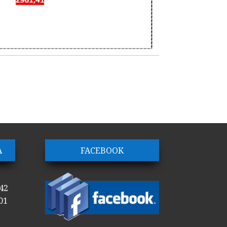
Α
FACEBOOK
42
01