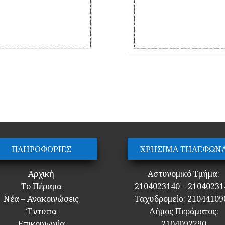
ΠΛΗΡΟΦΟΡΙΕΣ
ΧΡΗΣΙΜΑ ΤΗΛΕΦΩΝ
Αρχική
Αστυνομικό Τμήμα:
Το Πέραμα
2104023140 – 21040231
Νέα – Ανακοινώσεις
Ταχυδρομείο: 21044109
Έντυπα
Δήμος Περάματος:
Επικοινωνία
2104092290